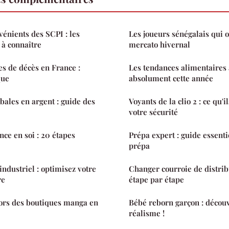
vénients des SCPI : les
Les joueurs sénégalais qui 
 à connaître
mercato hivernal
es de décès en France :
Les tendances alimentaires 
que
absolument cette année
bales en argent : guide des
Voyants de la clio 2 : ce qu'i
votre sécurité
nce en soi : 20 étapes
Prépa expert : guide essenti
prépa
ndustriel : optimisez votre
Changer courroie de distribu
re
étape par étape
sors des boutiques manga en
Bébé reborn garçon : découv
réalisme !