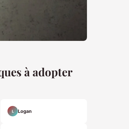
iques à adopter
Logan
L