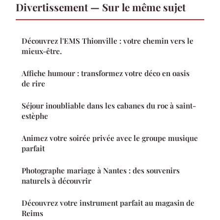
Divertissement — Sur le même sujet
Découvrez l'EMS Thionville : votre chemin vers le
mieux-être.
Affiche humour : transformez votre déco en oasis
de rire
Séjour inoubliable dans les cabanes du roc à saint-
estèphe
Animez votre soirée privée avec le groupe musique
parfait
Photographe mariage à Nantes : des souvenirs
naturels à découvrir
Découvrez votre instrument parfait au magasin de
Reims