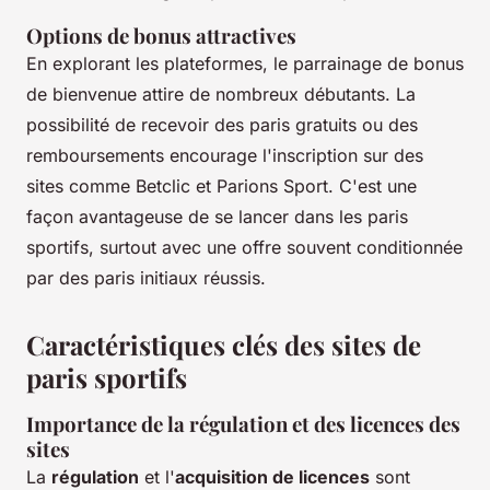
Options de bonus attractives
En explorant les plateformes, le parrainage de bonus
de bienvenue attire de nombreux débutants. La
possibilité de recevoir des paris gratuits ou des
remboursements encourage l'inscription sur des
sites comme Betclic et Parions Sport. C'est une
façon avantageuse de se lancer dans les paris
sportifs, surtout avec une offre souvent conditionnée
par des paris initiaux réussis.
Caractéristiques clés des sites de
paris sportifs
Importance de la régulation et des licences des
sites
La
régulation
et l'
acquisition de licences
sont