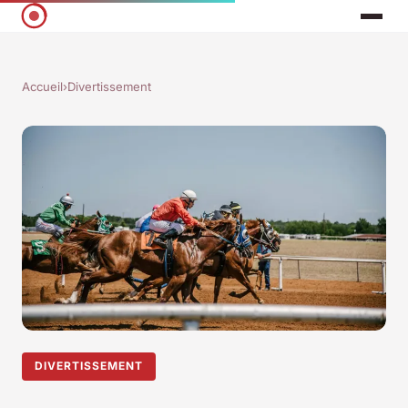
Accueil
›
Divertissement
DIVERTISSEMENT