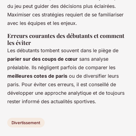
du jeu peut guider des décisions plus éclairées.
Maximiser ces stratégies requiert de se familiariser
avec les équipes et les enjeux.
Erreurs courantes des débutants et comment
les éviter
Les débutants tombent souvent dans le piège de
parier sur des coups de cœur
sans analyse
préalable. Ils négligent parfois de comparer les
meilleures cotes de paris
ou de diversifier leurs
paris. Pour éviter ces erreurs, il est conseillé de
développer une approche analytique et de toujours
rester informé des actualités sportives.
Divertissement