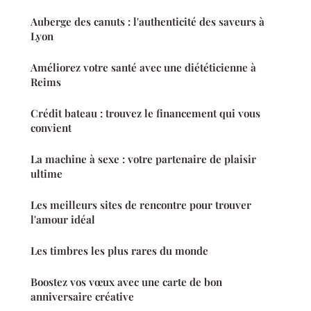
Auberge des canuts : l'authenticité des saveurs à
Lyon
Améliorez votre santé avec une diététicienne à
Reims
Crédit bateau : trouvez le financement qui vous
convient
La machine à sexe : votre partenaire de plaisir
ultime
Les meilleurs sites de rencontre pour trouver
l'amour idéal
Les timbres les plus rares du monde
Boostez vos vœux avec une carte de bon
anniversaire créative