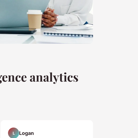
ence analytics
Logan
L