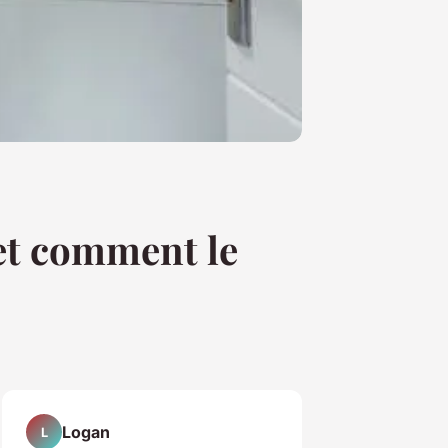
 et comment le
Logan
L