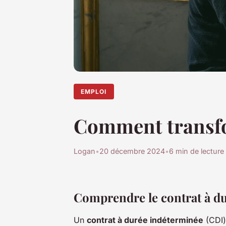
EMPLOI
Comment transfo
Logan
•
20 décembre 2024
•
6 min de lecture
Comprendre le contrat à d
Un
contrat à durée indéterminée
(CDI)