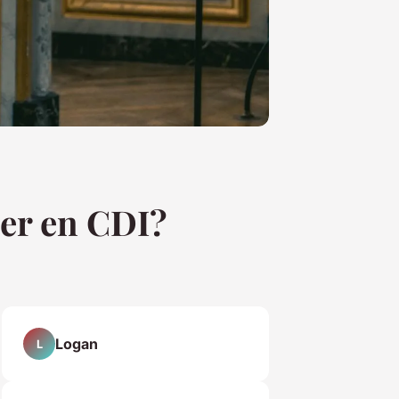
er en CDI?
Logan
L